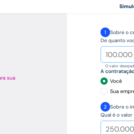
Simul
1
Sobre o c
De quanto vo
O valor deseja
A contratação 
ara sua
Você
Sua empr
2
Sobre o i
Qual é o valo