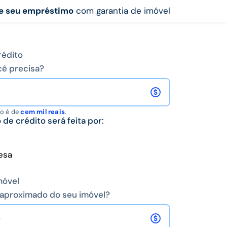
e seu empréstimo
com garantia de imóvel
rédito
cê precisa?
do é de
cem mil reais
.
de crédito será feita por:
esa
móvel
r aproximado do seu imóvel?