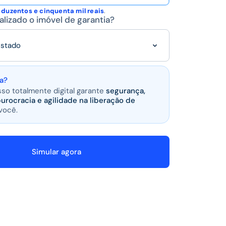
e
duzentos e cinquenta mil reais
.
alizado o imóvel de garantia?
estado
a?
so totalmente digital garante
segurança,
urocracia e agilidade na liberação de
você
.
Simular agora