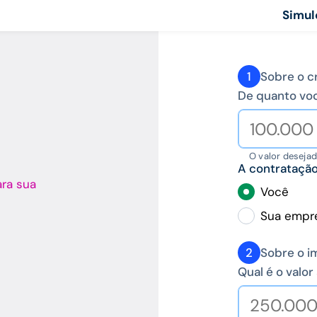
Simul
1
Sobre o c
De quanto vo
O valor deseja
A contratação 
ara sua
Você
Sua empr
2
Sobre o i
Qual é o valo