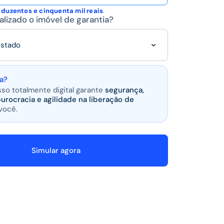
e
duzentos e cinquenta mil reais
.
alizado o imóvel de garantia?
estado
a?
so totalmente digital garante
segurança,
urocracia e agilidade na liberação de
você
.
Simular agora