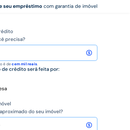
e seu empréstimo
com garantia de imóvel
rédito
cê precisa?
do é de
cem mil reais
.
de crédito será feita por:
esa
móvel
r aproximado do seu imóvel?